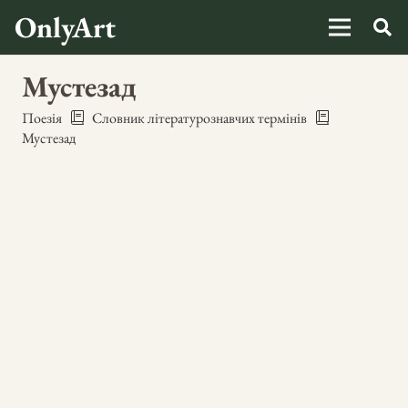
OnlyArt
Мустезад
Поезія
Словник літературознавчих термінів
Мустезад