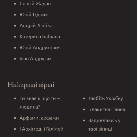
Сергій Жадан
Юрій Іздрик
Андрій Любка
Катерина Бабкіна
Юрій Андрухович
Іван Андрусяк
Найкращі вірші
Ти знаєш, що ти –
Любіть Україну
людина?
Блакитна Панна
Арфами, арфами
Задивляюсь у
І Архімед, і Галілей
твої зіниці