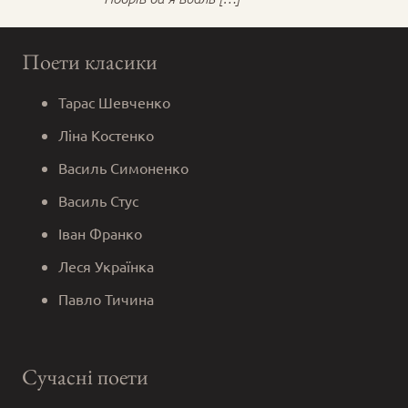
Поети класики
Тарас Шевченко
Ліна Костенко
Василь Симоненко
Василь Стус
Іван Франко
Леся Українка
Павло Тичина
Сучасні поети