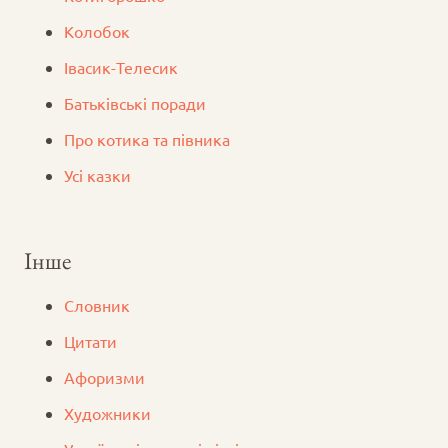
Колобок
Iвасик-Телесик
Батьківські поради
Про котика та півника
Усі казки
Інше
Словник
Цитати
Афоризми
Художники