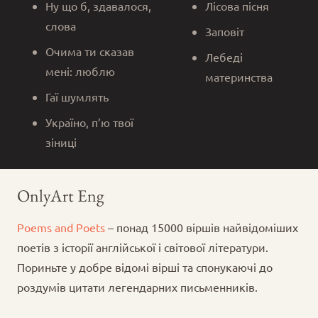
Ну що б, здавалося,
Лісова пісня
слова
Заповіт
Очима ти сказав
Лебеді
мені: люблю
материнства
Гаї шумлять
Україно, п’ю твої
зіниці
OnlyArt Eng
Poems and Poets
– понад 15000 віршів найвідоміших
поетів з історії англійської і світової літератури.
Пориньте у добре відомі вірші та спонукаючі до
роздумів цитати легендарних письменників.