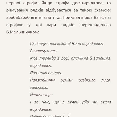
першої строфи. Якщо строфа десятирядкова, то
римування рядків відбувається за такою схемою:
абабабабаб вгвгвгвгвг і т.д. Приклад вірша Вагіфа зі
строфою у дві пари рядків, перекладеного
Б.Мельничуком:
Як вчарує пері кохана! Вона нарядилась
В зелену шаль.
Мов троянда в росі, пламінна й запашна,
нарядилась,
Прогнала печаль.
Палахтінням рум’ян освіжила лице,
заяскріла,
Неначе зоря.
І за нею, що в зелен убір, як весна
нарядилась.
Побрів би я вдаль […]