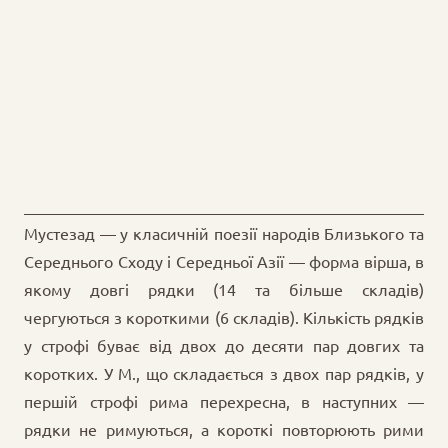
Мустезад — у класичній поезії народів Близького та
Середнього Сходу і Середньої Азії — форма вірша, в
якому довгі рядки (14 та більше складів)
чергуються з короткими (6 складів). Кількість рядків
у строфі буває від двох до десяти пар довгих та
коротких. У М., що складається з двох пар рядків, у
першій строфі рима перехресна, в наступних —
рядки не римуються, а короткі повторюють рими