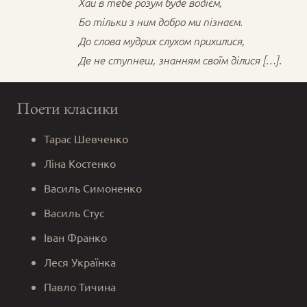
Хай в тебе розум буде водієм,
Бо тільки з ним добро ми пізнаєм.
До слова мудрих слухом прихилися,
Де не ступнеш, знанням своїм ділися […].
Поети класики
Тарас Шевченко
Ліна Костенко
Василь Симоненко
Василь Стус
Іван Франко
Леся Українка
Павло Тичина