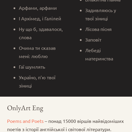
Арфами, арфами
Задивляюсь у
І Архімед, і Галілей
твої зіниці
Ну що б, здавалося,
Лісова пісня
слова
Заповіт
Очима ти сказав
Лебеді
мені: люблю
материнства
Гаї шумлять
Україно, п’ю твої
зіниці
OnlyArt Eng
Poems and Poets
– понад 15000 віршів найвідоміших
поетів з історії англійської і світової літератури.