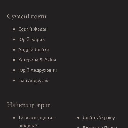
Сучасні поети
Сергій Жадан
Юрій Іздрик
Андрій Любка
Катерина Бабкіна
Юрій Андрухович
Іван Андрусяк
Найкращі вірші
Ти знаєш, що ти –
Любіть Україну
людина?
Блакитна Панна