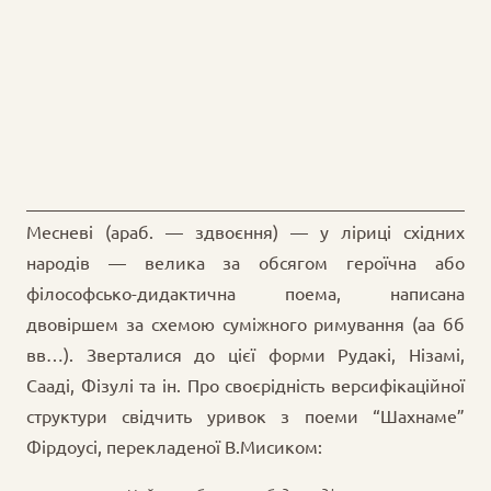
Месневі (араб. — здвоєння) — у ліриці східних
народів — велика за обсягом героїчна або
філософсько-дидактична поема, написана
двовіршем за схемою суміжного римування (аа бб
вв…). Зверталися до цієї форми Рудакі, Нізамі,
Сааді, Фізулі та ін. Про своєрідність версифікаційної
структури свідчить уривок з поеми “Шахнаме”
Фірдоусі, перекладеної В.Мисиком: