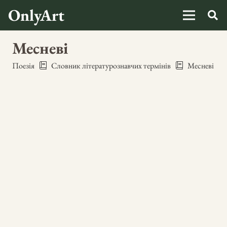
OnlyArt
Месневі
Поезія
Словник літературознавчих термінів
Месневі