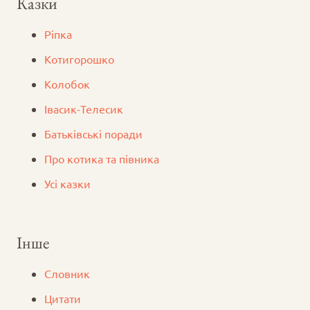
Казки
Ріпка
Котигорошко
Колобок
Iвасик-Телесик
Батьківські поради
Про котика та півника
Усі казки
Інше
Словник
Цитати