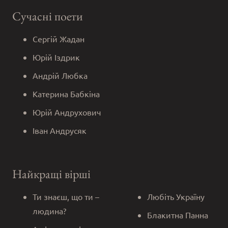
Сучасні поети
Сергій Жадан
Юрій Іздрик
Андрій Любка
Катерина Бабкіна
Юрій Андрухович
Іван Андрусяк
Найкращі вірші
Ти знаєш, що ти –
Любіть Україну
людина?
Блакитна Панна