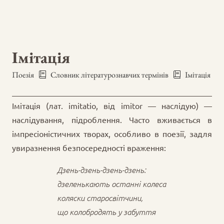
Імітація
Поезія
Словник літературознавчих термінів
Імітація
Імітація (лат. imitatio, від imitor — наслідую) —
наслідування, підроблення. Часто вживається в
імпресіоністичних творах, особливо в поезії, задля
увиразнення безпосередності враження:
Дзень-дзень-дзень-дзень:
дзеленькають останні колеса
коляски старосвітчини,
що колобродять у забуття