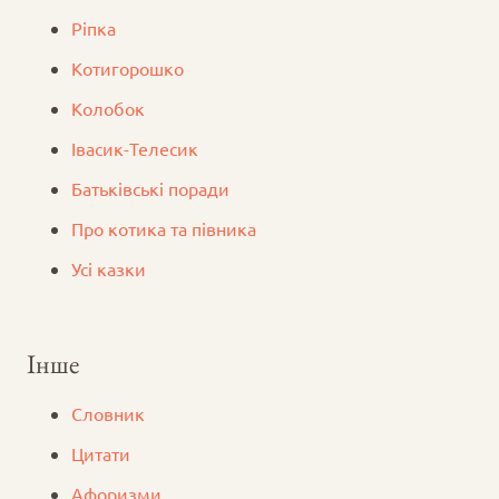
Ріпка
Котигорошко
Колобок
Iвасик-Телесик
Батьківські поради
Про котика та півника
Усі казки
Інше
Словник
Цитати
Афоризми