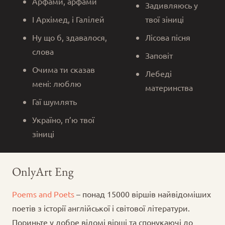
Арфами, арфами
Задивляюсь у
І Архімед, і Галілей
твої зіниці
Ну що б, здавалося,
Лісова пісня
слова
Заповіт
Очима ти сказав
Лебеді
мені: люблю
материнства
Гаї шумлять
Україно, п’ю твої
зіниці
OnlyArt Eng
Poems and Poets
– понад 15000 віршів найвідоміших
поетів з історії англійської і світової літератури.
Пориньте у добре відомі вірші та спонукаючі до