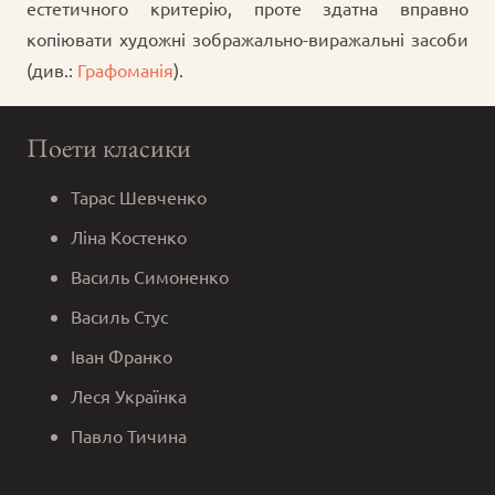
естетичного критерію, проте здатна вправно
копіювати художні зображально-виражальні засоби
(див.:
Графоманія
).
Поети класики
Тарас Шевченко
Ліна Костенко
Василь Симоненко
Василь Стус
Іван Франко
Леся Українка
Павло Тичина