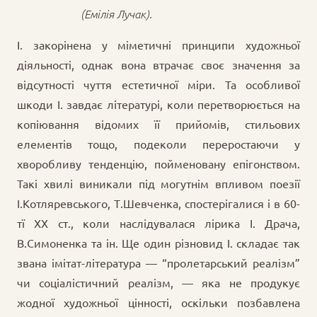
(Емілія Лучак).
І. закорінена у міметичні принципи художньої
діяльності, однак вона втрачає своє значення за
відсутності чуття естетичної міри. Та особливої
шкоди І. завдає літературі, коли перетворюється на
копіювання відомих її прийомів, стильових
елементів тощо, подеколи переростаючи у
хворобливу тенденцію, пойменовану епігонством.
Такі хвилі виникали під могутнім впливом поезії
І.Котляревського, Т.Шевченка, спостерігалися і в 60-
тї XX ст., коли наслідувалася лірика І. Драча,
В.Симоненка та ін. Ще один різновид І. складає так
звана імітат-література — “пролетарський реалізм”
чи соціалістичний реалізм, — яка не продукує
жодної художньої цінності, оскільки позбавлена