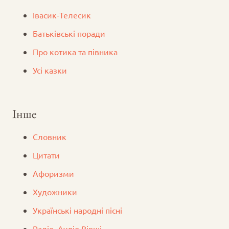
Iвасик-Телесик
Батьківські поради
Про котика та півника
Усі казки
Інше
Словник
Цитати
Афоризми
Художники
Українські народні пісні
Радіо. Аудіо Вірші