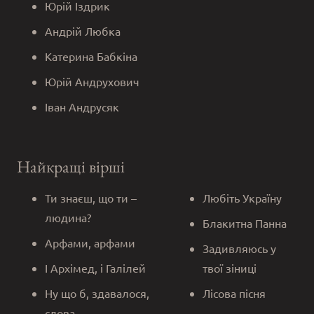
Юрій Іздрик
Андрій Любка
Катерина Бабкіна
Юрій Андрухович
Іван Андрусяк
Найкращі вірші
Ти знаєш, що ти –
Любіть Україну
людина?
Блакитна Панна
Арфами, арфами
Задивляюсь у
І Архімед, і Галілей
твої зіниці
Ну що б, здавалося,
Лісова пісня
слова