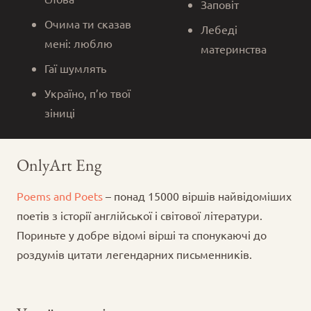
Заповіт
Очима ти сказав
Лебеді
мені: люблю
материнства
Гаї шумлять
Україно, п’ю твої
зіниці
OnlyArt Eng
Poems and Poets
– понад 15000 віршів найвідоміших
поетів з історії англійської і світової літератури.
Пориньте у добре відомі вірші та спонукаючі до
роздумів цитати легендарних письменників.