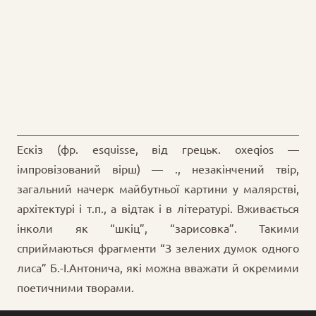
Ескіз (фр. esquisse, від грецьк. oxeqios —
імпровізований вірш) — ., незакінчений твір,
загальний начерк майбутньої картини у малярстві,
архітектурі і т.п., а відтак і в літературі. Вживається
інколи як “шкіц”, “зарисовка”. Такими
сприймаються фрагменти “З зелених думок одного
лиса” Б.-І.Антонича, які можна вважати й окремими
поетичними творами.