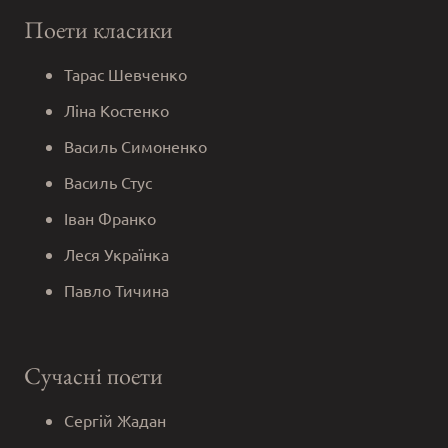
Поети класики
Тарас Шевченко
Ліна Костенко
Василь Симоненко
Василь Стус
Іван Франко
Леся Українка
Павло Тичина
Сучасні поети
Сергій Жадан