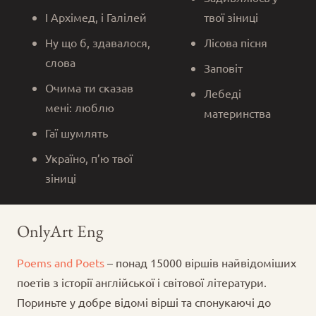
І Архімед, і Галілей
твої зіниці
Ну що б, здавалося,
Лісова пісня
слова
Заповіт
Очима ти сказав
Лебеді
мені: люблю
материнства
Гаї шумлять
Україно, п’ю твої
зіниці
OnlyArt Eng
Poems and Poets
– понад 15000 віршів найвідоміших
поетів з історії англійської і світової літератури.
Пориньте у добре відомі вірші та спонукаючі до