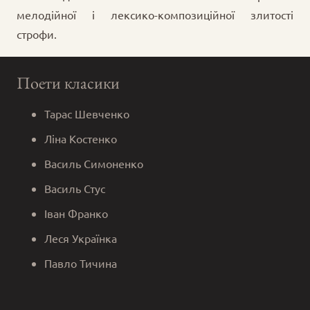
мелодійної і лексико-композиційної злитості
строфи.
Поети класики
Тарас Шевченко
Ліна Костенко
Василь Симоненко
Василь Стус
Іван Франко
Леся Українка
Павло Тичина