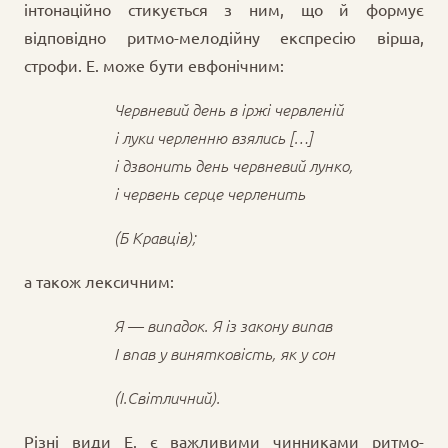
інтонаційно стикується з ним, що й формує
відповідно ритмо-мелодійну експресію вірша,
строфи. Е. може бути евфонічним:
Червневий день в іржі червленій
і луки черленню взялись […]
і дзвонить день червневий лунко,
і червень серце черленить
(Б Кравців);
а також лексичним:
Я — випадок. Я із закону випав
І впав у винятковість, як у сон
(І.Світличний).
Різні види Е. є важливими чинниками ритмо-