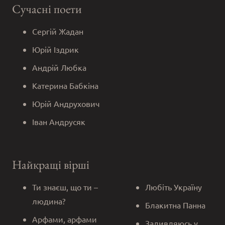
Сучасні поети
Сергій Жадан
Юрій Іздрик
Андрій Любка
Катерина Бабкіна
Юрій Андрухович
Іван Андрусяк
Найкращі вірші
Ти знаєш, що ти –
Любіть Україну
людина?
Блакитна Панна
Арфами, арфами
Задивляюсь у