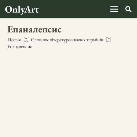
OnlyArt
Епаналепсис
Поезія
Словник літературознавчих термінів
Епаналепсис