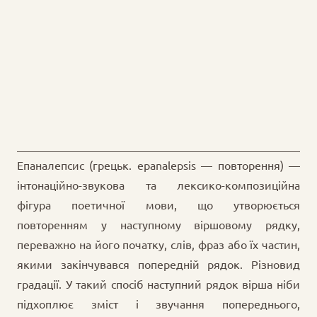
Епаналепсис (грецьк. epanalepsis — повторення) —
інтонаційно-звукова та лексико-композиційна
фігура поетичної мови, що утворюється
повторенням у наступному віршовому рядку,
переважно на його початку, слів, фраз або їх частин,
якими закінчувався попередній рядок. Різновид
градації. У такий спосіб наступний рядок вірша ніби
підхоплює зміст і звучання попереднього,