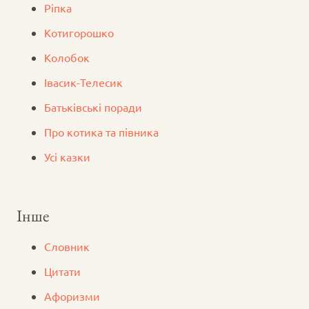
Ріпка
Котигорошко
Колобок
Iвасик-Телесик
Батьківські поради
Про котика та півника
Усі казки
Інше
Словник
Цитати
Афоризми