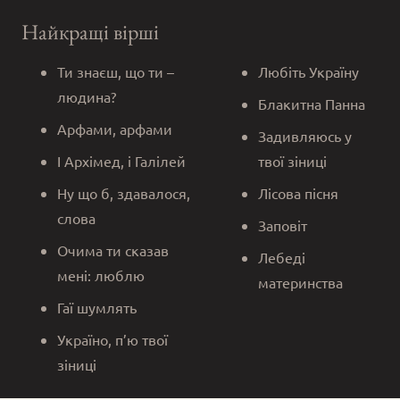
Найкращі вірші
Ти знаєш, що ти –
Любіть Україну
людина?
Блакитна Панна
Арфами, арфами
Задивляюсь у
І Архімед, і Галілей
твої зіниці
Ну що б, здавалося,
Лісова пісня
слова
Заповіт
Очима ти сказав
Лебеді
мені: люблю
материнства
Гаї шумлять
Україно, п’ю твої
зіниці