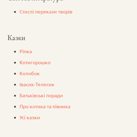
Стислі перекази творів
Казки
Ріпка
Котигорошко
Колобок
Iвасик-Телесик
Батьківські поради
Про котика та півника
Усі казки