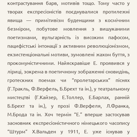
контрастування барв, мотивів тощо. Тому часто у
творах експресіоністів поєднувалися протилежні
явища — примітивізм буденщини з космічним
безміром, побутове мовлення з вишуканими
поетизмами, вульгарність із високим пафосом,
пацифістські інтонації з активним революціонізмом,
екзистенціональні мотиви, зумовлені жахом буття, з
прокомуністичними. Найяскравіше Е. проявився у
ліриці, зокрема в поетичному зображенні сновидінь,
гротескних поемах чи “пролетарських” піснях
(Г.Тракль, Ф.Верфель, Б.Брехт та ін.), у театральному
мистецтві (Г.Кайзер, Е.Толлер, Е.Барлах, ранній
Б.Брехт та ін.), у прозі Ф.Верфеля, Л.Франка,
М.Брода та ін. Хоч термін “Е.” вперше застосував
засновник експресіоністичного німецького часопису
“Штурм” Х.Вальден у 1911, Е. уже існував у