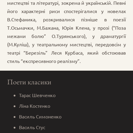
мистецтві та літературі, зокрема й українській. Певні
його характерні риси спостерігалися у новелах
В.Стефаника, розкривалися пізніше в поезії
Т.Осьмачки, М.Бажана, Юрія Клена, у прозі (“Поза
межами болю” О.Турянського), у драматургії
(М.Куліш), у театральному мистецтві, передовсім у
театрі “Березіль” Леся Курбаса, який обстоював
стиль “експресивного реалізму”.
Поети класики
Тарас Шевченко
Ліна Костенко
Василь Симоненко
Василь Стус