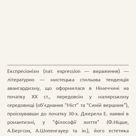
Експресіонізм (лат. expression — вираження) —
літературно — мистецька стильова тенденція
авангардизму, що оформилася в Німеччині на
початку XX ст., передовсім у малярському
середовищі (об’єднання “Міст” та “Синій вершник”),
проіснувавши до початку 30-х. Джерела Е. наявні в
романтизмі, у “філософії життя” (Ф.Ніцше,
А.Бергсон, А.Шопенгауер та ін.), його естетика