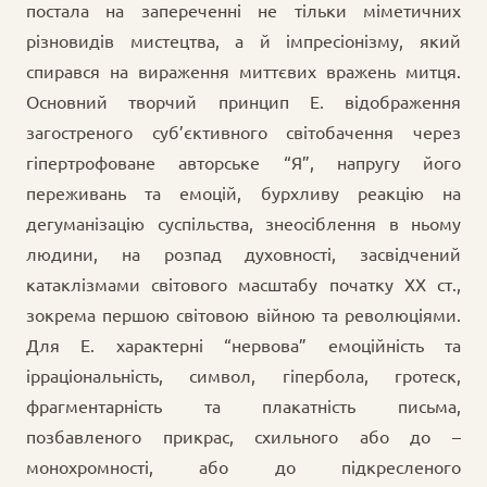
постала на запереченні не тільки міметичних
різновидів мистецтва, а й імпресіонізму, який
спирався на вираження миттєвих вражень митця.
Основний творчий принцип Е. відображення
загостреного суб’єктивного світобачення через
гіпертрофоване авторське “Я”, напругу його
переживань та емоцій, бурхливу реакцію на
дегуманізацію суспільства, знеосіблення в ньому
людини, на розпад духовності, засвідчений
катаклізмами світового масштабу початку ХХ ст.,
зокрема першою світовою війною та революціями.
Для Е. характерні “нервова” емоційність та
ірраціональність, символ, гіпербола, гротеск,
фрагментарність та плакатність письма,
позбавленого прикрас, схильного або до –
монохромності, або до підкресленого