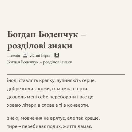
Богдан Боденчук –
розділові знаки
Поезія
Живі Вірші
Богдан Боденчук – розділові знаки
іноді ставлять крапку, зупиняють серце.
добре коли є коми, їх можна стерти.
дозволь мені себе перебороти і все це.
ховаю літери в слова а ті в конверти.
знаю, мовчання не врятує, але так краще.
тире – перебиває подих, життя ламає.