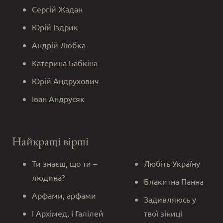
Сергій Жадан
Юрій Іздрик
Андрій Любка
Катерина Бабкіна
Юрій Андрухович
Іван Андрусяк
Найкращі вірші
Ти знаєш, що ти –
Любіть Україну
людина?
Блакитна Панна
Арфами, арфами
Задивляюсь у
І Архімед, і Галілей
твої зіниці