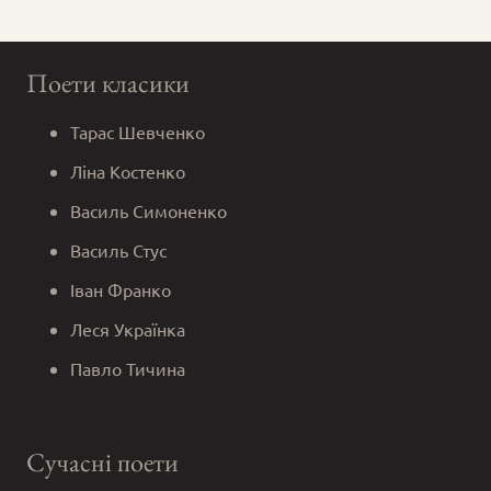
Поети класики
Тарас Шевченко
Ліна Костенко
Василь Симоненко
Василь Стус
Іван Франко
Леся Українка
Павло Тичина
Сучасні поети