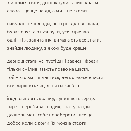
зійшлися світи, доторкнулись лиш краєм.
слова – це ще не дії, а ми – не схеми.
навколо не ті люди, не ті розділові знаки,
буває опускаються руки, усе втрачаю.
одні і ті ж запитання, вимагають все знати,
знайди людину, з якою буде краще.
давно дістали усі пусті дні і завчені фрази.
тільки сміливі мають право на щастя.
той – хто зміг піднятись, легко може впасти.
все вирішить час, лінія на зап’ясті.
іноді ставлять крапку, зупиняють серце.
тире – перебиває подих, грає у нарди.
дозволь мені себе перебороти і все це.
добре коли є коми, їх можна стерти.