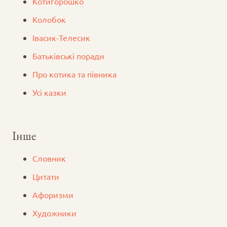
Котигорошко
Колобок
Iвасик-Телесик
Батьківські поради
Про котика та півника
Усі казки
Інше
Словник
Цитати
Афоризми
Художники