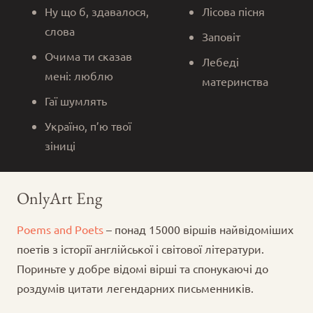
Ну що б, здавалося,
Лісова пісня
слова
Заповіт
Очима ти сказав
Лебеді
мені: люблю
материнства
Гаї шумлять
Україно, п’ю твої
зіниці
OnlyArt Eng
Poems and Poets
– понад 15000 віршів найвідоміших
поетів з історії англійської і світової літератури.
Пориньте у добре відомі вірші та спонукаючі до
роздумів цитати легендарних письменників.