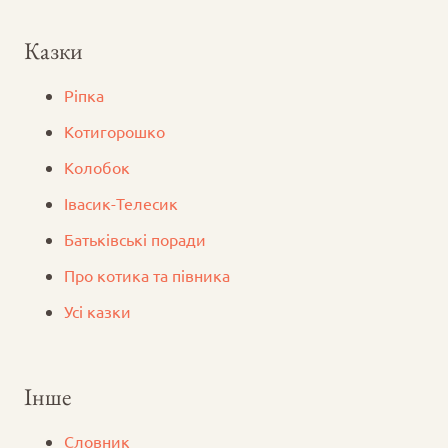
Казки
Ріпка
Котигорошко
Колобок
Iвасик-Телесик
Батьківські поради
Про котика та півника
Усі казки
Інше
Словник