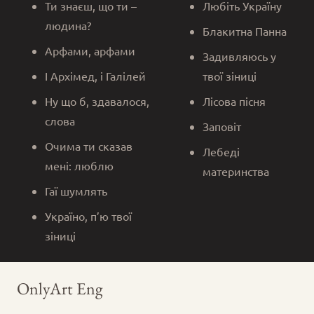
Ти знаєш, що ти –
Любіть Україну
людина?
Блакитна Панна
Арфами, арфами
Задивляюсь у
І Архімед, і Галілей
твої зіниці
Ну що б, здавалося,
Лісова пісня
слова
Заповіт
Очима ти сказав
Лебеді
мені: люблю
материнства
Гаї шумлять
Україно, п’ю твої
зіниці
OnlyArt Eng