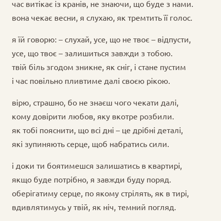
час витікає із кранів, не знаючи, що буде з нами.
вона чекає весни, я слухаю, як тремтить її голос.
я їй говорю: – слухай, усе, що не твоє – відпусти,
усе, що твоє – залишиться завжди з тобою.
твій біль згодом зникне, як сніг, і стане пустим
і час повільно пливтиме далі своєю рікою.
вірю, страшно, бо не знаєш чого чекати далі,
кому довірити любов, яку вкотре розбили.
як тобі пояснити, що всі дні – це дрібні деталі,
які зупиняють серце, щоб набратись сили.
і доки ти боятимешся залишатись в квартирі,
якщо буде потрібно, я завжди буду поряд.
оберігатиму серце, по якому стрілять, як в тирі,
вдивлятимусь у твій, як ніч, темний погляд.