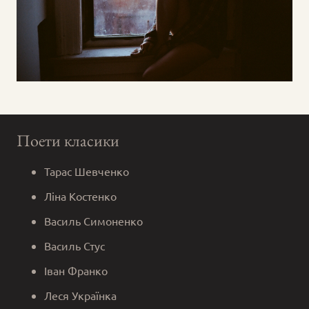
Поети класики
Тарас Шевченко
Ліна Костенко
Василь Симоненко
Василь Стус
Іван Франко
Леся Українка