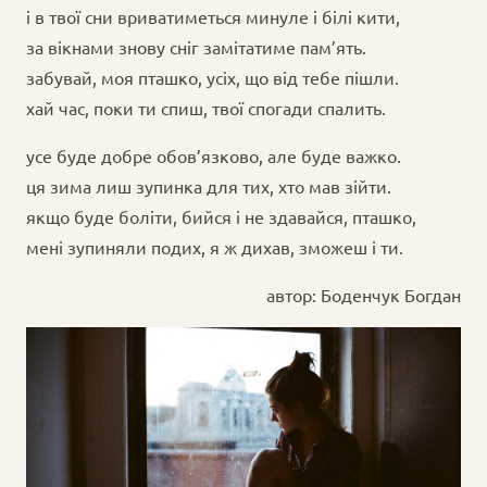
і в твої сни вриватиметься минуле і білі кити,
за вікнами знову сніг замітатиме пам’ять.
забувай, моя пташко, усіх, що від тебе пішли.
хай час, поки ти спиш, твої спогади спалить.
усе буде добре обов’язково, але буде важко.
ця зима лиш зупинка для тих, хто мав зійти.
якщо буде боліти, бийся і не здавайся, пташко,
мені зупиняли подих, я ж дихав, зможеш і ти.
автор: Боденчук Богдан