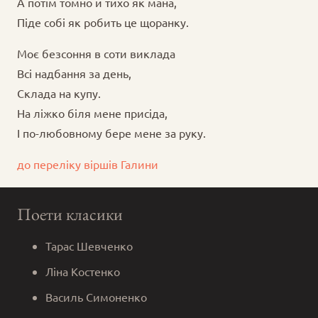
А потім томно й тихо як мана,
Піде собі як робить це щоранку.
Моє безсоння в соти виклада
Всі надбання за день,
Склада на купу.
На ліжко біля мене присіда,
І по-любовному бере мене за руку.
до переліку віршів Галини
Поети класики
Тарас Шевченко
Ліна Костенко
Василь Симоненко