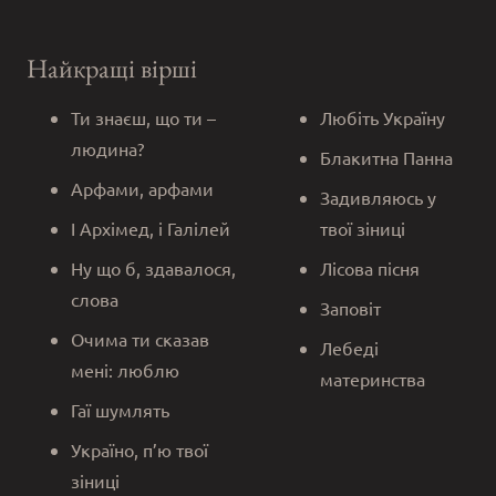
Найкращі вірші
Ти знаєш, що ти –
Любіть Україну
людина?
Блакитна Панна
Арфами, арфами
Задивляюсь у
І Архімед, і Галілей
твої зіниці
Ну що б, здавалося,
Лісова пісня
слова
Заповіт
Очима ти сказав
Лебеді
мені: люблю
материнства
Гаї шумлять
Україно, п’ю твої
зіниці