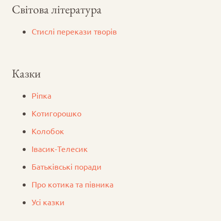
Світова література
Стислі перекази творів
Казки
Ріпка
Котигорошко
Колобок
Iвасик-Телесик
Батьківські поради
Про котика та півника
Усі казки