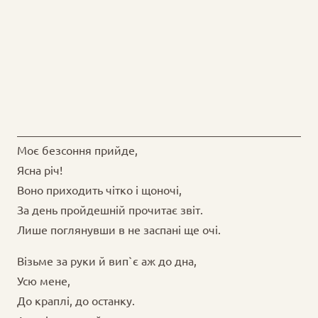
Моє безсоння прийде,
Ясна річ!
Воно приходить чітко і щоночі,
За день пройдешній прочитає звіт.
Лише поглянувши в не заспані ще очі.
Візьме за руки й вип`є аж до дна,
Усю мене,
До краплі, до останку.