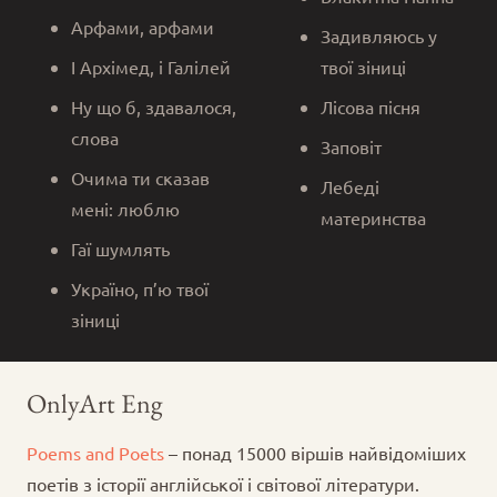
Арфами, арфами
Задивляюсь у
І Архімед, і Галілей
твої зіниці
Ну що б, здавалося,
Лісова пісня
слова
Заповіт
Очима ти сказав
Лебеді
мені: люблю
материнства
Гаї шумлять
Україно, п’ю твої
зіниці
OnlyArt Eng
Poems and Poets
– понад 15000 віршів найвідоміших
поетів з історії англійської і світової літератури.