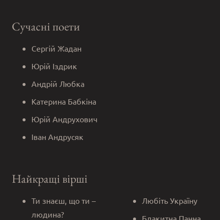
Сучасні поети
Сергій Жадан
Юрій Іздрик
Андрій Любка
Катерина Бабкіна
Юрій Андрухович
Іван Андрусяк
Найкращі вірші
Ти знаєш, що ти –
Любіть Україну
людина?
Блакитна Панна