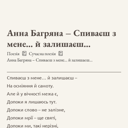
Анна Багряна – Спиваєш з
мене… й залишаєш…
Поезія
Сучасна поезія
Анна Багряна – Спиваєш з мене… й залишаєш…
Спиваєш з мене… й залишаєш –
На осміяння й самоту.
Але й у вічності межа є,
Допоки я лишаюсь тут.
Допоки слово – не залізне,
Допоки мрії – ще святі,
Допоки ми, такі нерізні,