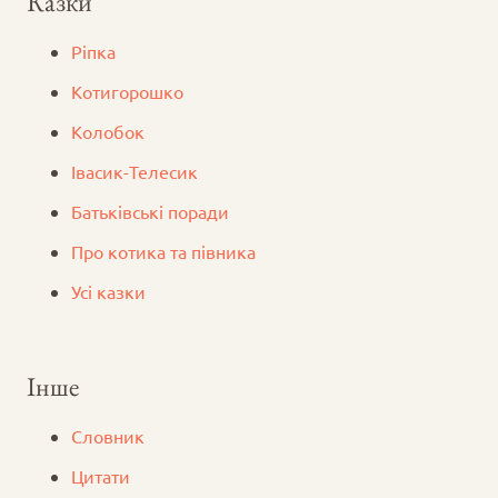
Казки
Ріпка
Котигорошко
Колобок
Iвасик-Телесик
Батьківські поради
Про котика та півника
Усі казки
Інше
Словник
Цитати