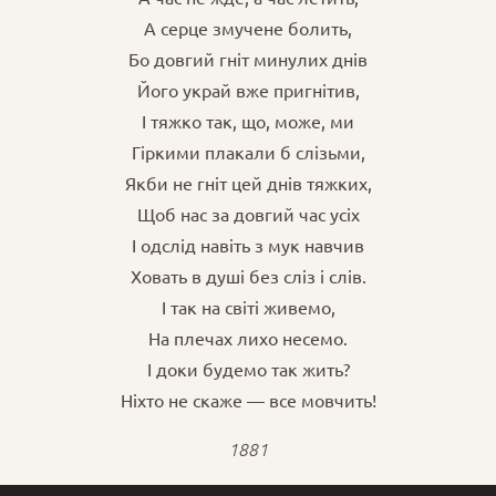
А серце змучене болить,
Бо довгий гніт минулих днів
Його украй вже пригнітив,
І тяжко так, що, може, ми
Гіркими плакали б слізьми,
Якби не гніт цей днів тяжких,
Щоб нас за довгий час усіх
І одслід навіть з мук навчив
Ховать в душі без сліз і слів.
І так на світі живемо,
На плечах лихо несемо.
І доки будемо так жить?
Ніхто не скаже — все мовчить!
1881