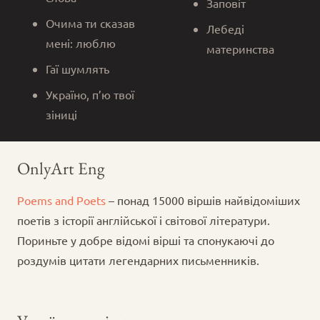
Заповіт
Очима ти сказав
Лебеді
мені: люблю
материнства
Гаї шумлять
Україно, п’ю твої
зіниці
OnlyArt Eng
Poems and Poets
– понад 15000 віршів найвідоміших
поетів з історії англійської і світової літератури.
Пориньте у добре відомі вірші та спонукаючі до
роздумів цитати легендарних письменників.