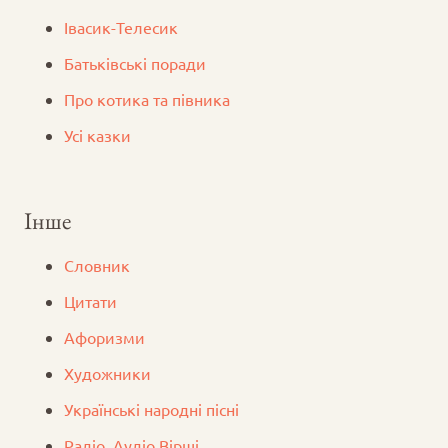
Iвасик-Телесик
Батьківські поради
Про котика та півника
Усі казки
Інше
Словник
Цитати
Афоризми
Художники
Українські народні пісні
Радіо. Аудіо Вірші