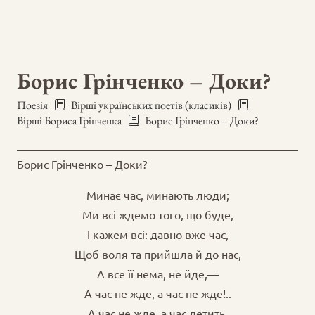
Борис Грінченко – Доки?
Поезія
Вірші українських поетів (класиків)
Вірші Бориса Грінченка
Борис Грінченко – Доки?
Борис Грінченко – Доки?
Минає час, минають люди;
Ми всі ждемо того, що буде,
І кажем всі: давно вже час,
Щоб воля та прийшла й до нас,
А все її нема, не йде,—
А час не жде, а час не жде!..
А час не жде, а час летить,