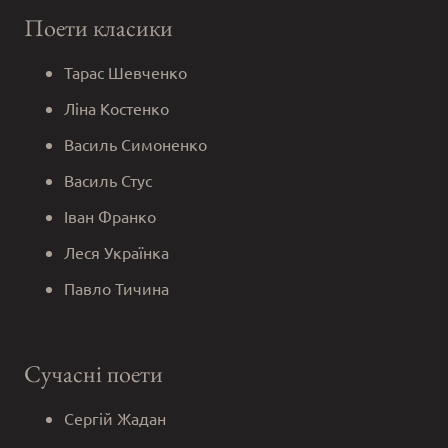
Поети класики
Тарас Шевченко
Ліна Костенко
Василь Симоненко
Василь Стус
Іван Франко
Леся Українка
Павло Тичина
Сучасні поети
Сергій Жадан