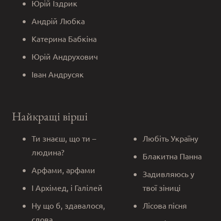
Юрій Іздрик
Андрій Любка
Катерина Бабкіна
Юрій Андрухович
Іван Андрусяк
Найкращі вірші
Ти знаєш, що ти –
Любіть Україну
людина?
Блакитна Панна
Арфами, арфами
Задивляюсь у
І Архімед, і Галілей
твої зіниці
Ну що б, здавалося,
Лісова пісня
слова