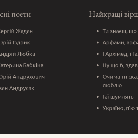
сні поети
Найкращі вір
Сергій Жадан
Ти знаєш, що
Юрій Іздрик
Арфами, арф
Андрій Любка
І Архімед, і Г
Катерина Бабкіна
Ну що б, здав
Юрій Андрухович
Очима ти ска
люблю
Іван Андрусяк
Гаї шумлять
Україно, п’ю 