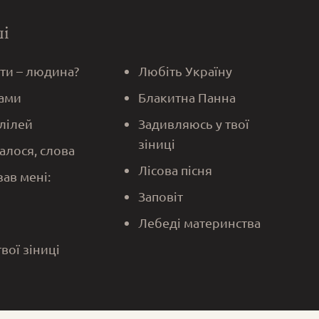
ші
 ти – людина?
Любіть Україну
ами
Блакитна Панна
алілей
Задивляюсь у твої
зіниці
алося, слова
Лісова пісня
зав мені:
Заповіт
Лебеді материнства
твої зіниці