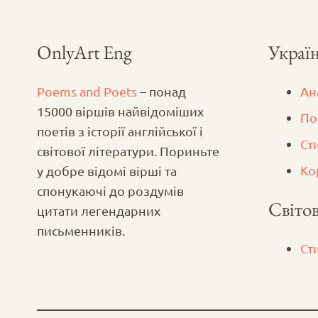
OnlyArt Eng
Україн
Poems and Poets
– понад
Ан
15000 віршів найвідоміших
По
поетів з історії англійської і
Ст
світової літератури. Пориньте
Ко
у добре відомі вірші та
спонукаючі до роздумів
Світов
цитати легендарних
письменників.
Ст