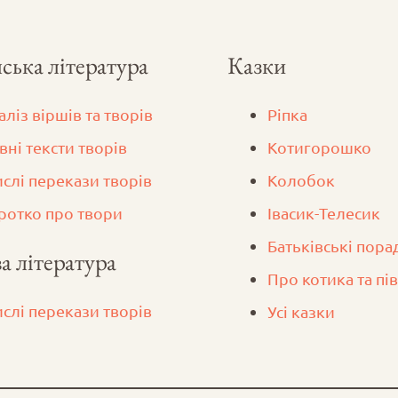
ська література
Казки
аліз віршів та творів
Ріпка
вні тексти творів
Котигорошко
ислі перекази творів
Колобок
ротко про твори
Iвасик-Телесик
Батьківські пора
а література
Про котика та пі
ислі перекази творів
Усі казки