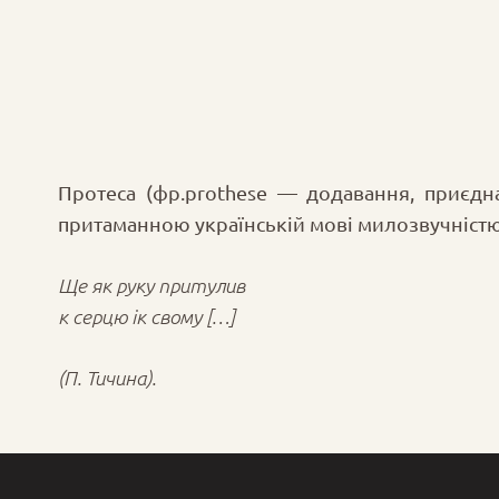
Протеса (фp.prothese — додавання, приєдн
притаманною українській мові милозвучністю
Ще як руку притулив
к серцю ік свому […]
(П. Тичина).